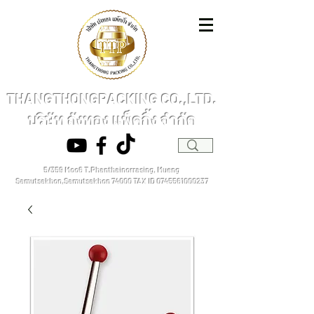
THANGTHONGPACKING CO.,LTD.
บริษัท ถังทอง แพ็คกิ้ง จำกัด
5/359 Moo6 T.Phanthainorrasing, Mueng
Samutsakhon,Samutsakhon 74000
TAX ID
0745561000237