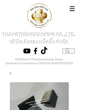
THANGTHONGPACKING CO.,LTD.
บริษัท ถังทอง แพ็คกิ้ง จำกัด
5/359 Moo6 T.Phanthainorrasing, Mueng
Samutsakhon,Samutsakhon 74000
TAX ID
0745561000237