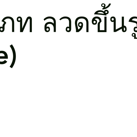
ภท ลวดขึ้นร
e)