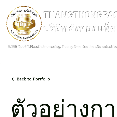
THANGTHONGPACK
บริษัท ถังทอง แพ็คก
5/359 Moo6 T.Phanthainorrasing, Mueng Samutsakhon,Samutsakh
Back to Portfolio
ตัวอย่างก