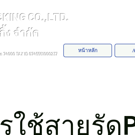
ING CO.,LTD.
ิ้ง จำกัด
หน้าหลัก
A
on 74000
TAX ID 0745561000237
ารใช้สายรัด